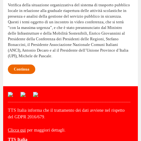
Verifica della situazione organizzativa del sistema di trasporto pubblico
locale in relazione alla graduale riapertura delle attività scolastiche in
presenza e analisi della gestione del servizio pubblico in sicurezza.
Questi i temi oggetto di un incontro in video conferenza, che si terrà
“con la massima urgenza”, e che è stato preannunciato dal Ministro
delle Infrastrutture e della Mobilità Sostenibili, Enrico Giovannini al
Presidente della Conferenza dei Presidenti delle Regioni, Stefano
Bonaccini, il Presidente Associazione Nazionale Comuni Italiani
(ANCI), Antonio Decaro e al il Presidente dell’Unione Province d’Italia
(UPI), Michele de Pascale.
Continua
TTS Italia informa che il trattamento dei dati avviene nel rispetto
del GDPR 2016/679.
Clicca qui
per maggiori dettagli.
TTS Italia