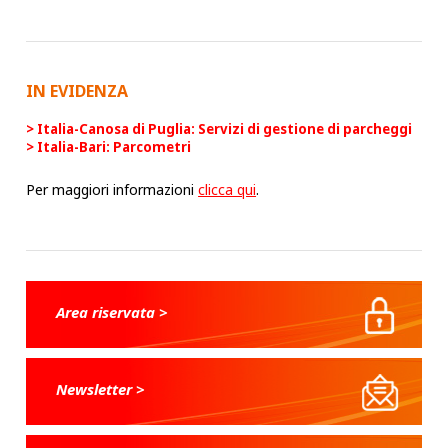
IN EVIDENZA
Italia-Canosa di Puglia: Servizi di gestione di parcheggi
Italia-Bari: Parcometri
Per maggiori informazioni
clicca qui
.
Area riservata >
Newsletter >