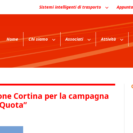
Sistemi intelligenti di trasporto
Appunta
Home
Chi siamo
Associati
Attività
one Cortina per la campagna
 Quota”