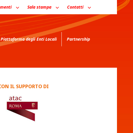
menti
Sala stampa
Contatti
Piattaforma degli Enti Locali
Partnership
CON IL SUPPORTO DI