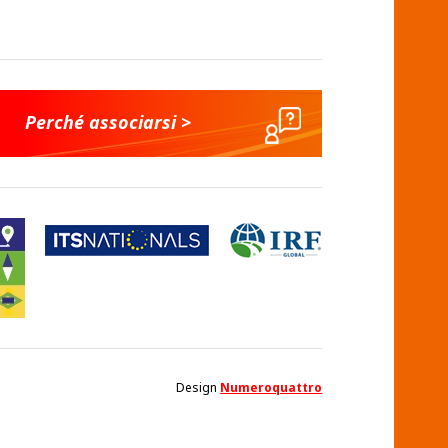
Perché associarsi >
Design
Numeroquattro