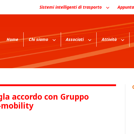
Sistemi intelligenti di trasporto
Appunta
Home
Chi siamo
Associati
Attività
sigla accordo con Gruppo
-mobility