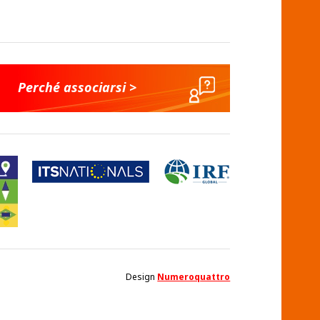
Perché associarsi >
Design
Numeroquattro