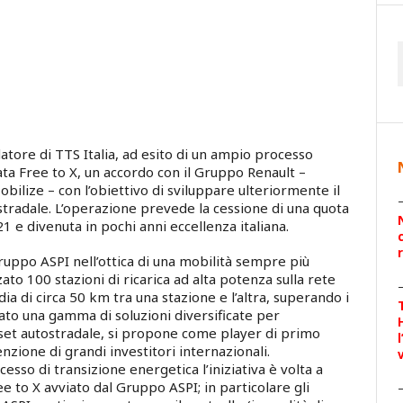
ndatore di TTS Italia, ad esito di un ampio processo
ata Free to X, un accordo con il Gruppo Renault –
obilize – con l’obiettivo di sviluppare ulteriormente il
ostradale. L’operazione prevede la cessione di una quota
21 e divenuta in pochi anni eccellenza italiana.
ruppo ASPI nell’ottica di una mobilità sempre più
zato 100 stazioni di ricarica ad alta potenza sulla rete
a di circa 50 km tra una stazione e l’altra, superando i
pato una gamma di soluzioni diversificate per
asset autostradale, si propone come player di primo
nzione di grandi investitori internazionali.
cesso di transizione energetica l’iniziativa è volta a
ee to X avviato dal Gruppo ASPI; in particolare gli