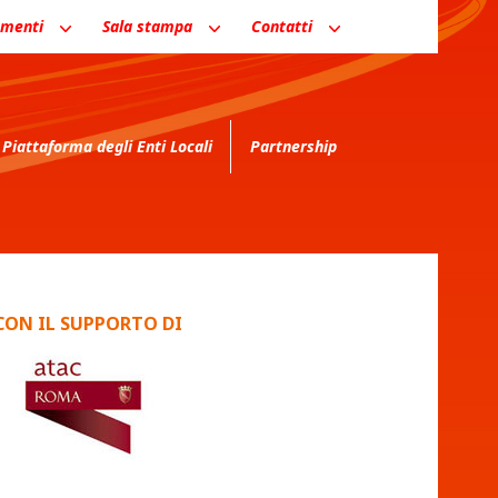
menti
Sala stampa
Contatti
Piattaforma degli Enti Locali
Partnership
CON IL SUPPORTO DI