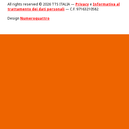
All rights reserved © 2026 TTS ITALIA —
Privacy
e
Informativa al
trattamento dei dati personali
— C.F. 97163210582
Design
Numeroquattro