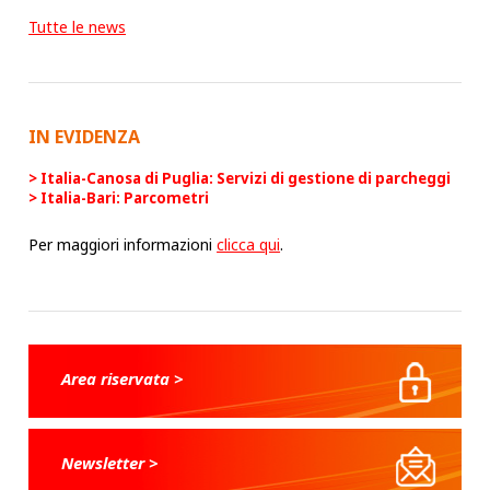
Tutte le news
IN EVIDENZA
Italia-Canosa di Puglia: Servizi di gestione di parcheggi
Italia-Bari: Parcometri
Per maggiori informazioni
clicca qui
.
Area riservata >
Newsletter >