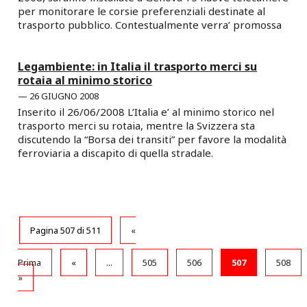
per monitorare le corsie preferenziali destinate al
trasporto pubblico. Contestualmente verra’ promossa
Legambiente: in Italia il trasporto merci su
rotaia al minimo storico
26 GIUGNO 2008
Inserito il 26/06/2008 L’Italia e’ al minimo storico nel
trasporto merci su rotaia, mentre la Svizzera sta
discutendo la “Borsa dei transiti” per favore la modalità
ferroviaria a discapito di quella stradale.
Pagina 507 di 511
«
Prima
«
...
505
506
507
508
»