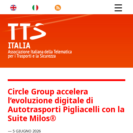
Circle Group accelera
l’evoluzione digitale di
Autotrasporti Pigliacelli con la
Suite Milos®
5 GIUGNO 2026