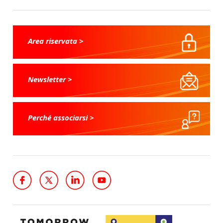
Area riservata >
Newsletter >
Perché associarsi >