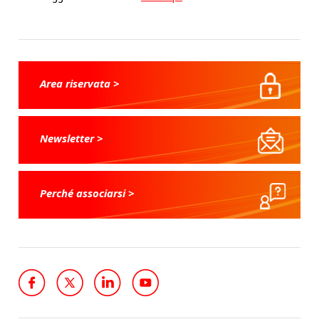
Area riservata >
Newsletter >
Perché associarsi >