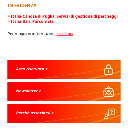
IN EVIDENZA
Italia-Canosa di Puglia: Servizi di gestione di parcheggi
Italia-Bari: Parcometri
Per maggiori informazioni
clicca qui
.
Area riservata >
Newsletter >
Perché associarsi >