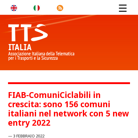
FIAB-ComuniCiclabili in
crescita: sono 156 comuni
italiani nel network con 5 new
entry 2022
3 FEBBRAIO 2022