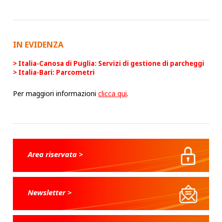
IN EVIDENZA
Italia-Canosa di Puglia: Servizi di gestione di parcheggi
Italia-Bari: Parcometri
Per maggiori informazioni
clicca qui
.
Area riservata >
Newsletter >