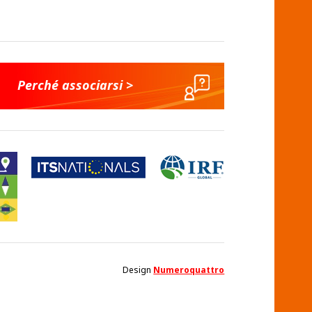
Perché associarsi >
Design
Numeroquattro