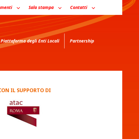
menti
Sala stampa
Contatti
Piattaforma degli Enti Locali
Partnership
CON IL SUPPORTO DI