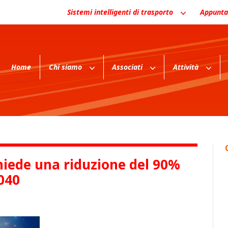
Sistemi intelligenti di trasporto
Appunta
Home
Chi siamo
Associati
Attività
hiede una riduzione del 90%
2040