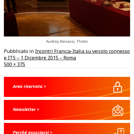
Audrey Benassi, Thetis
Pubblicato in
Incontri Francia-Italia su veicolo connesso
e ITS – 1 Dicembre 2015 – Roma
A
500 × 375
dimensione
piena
Area riservata >
Newsletter >
Perché associarsi >