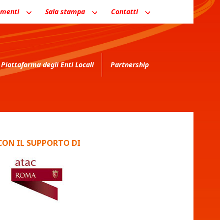
menti
Sala stampa
Contatti
Piattaforma degli Enti Locali
Partnership
CON IL SUPPORTO DI