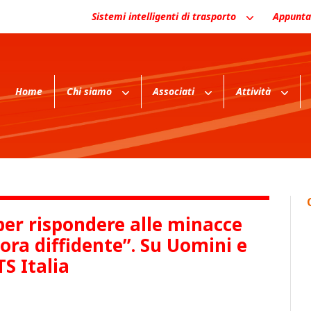
Sistemi intelligenti di trasporto
Appunta
Home
Chi siamo
Associati
Attività
 per rispondere alle minacce
cora diffidente”. Su Uomini e
TS Italia