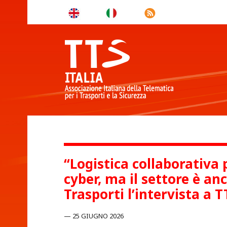
“Logistica collaborativa
cyber, ma il settore è an
Trasporti l’intervista a T
25 GIUGNO 2026