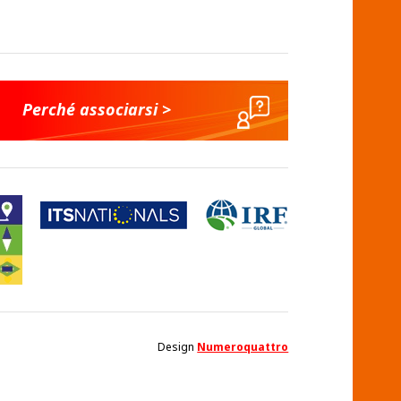
Perché associarsi >
Design
Numeroquattro