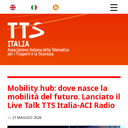
Mobility hub: dove nasce la
mobilità del futuro. Lanciato il
Live Talk TTS Italia-ACI Radio
21 MAGGIO 2026