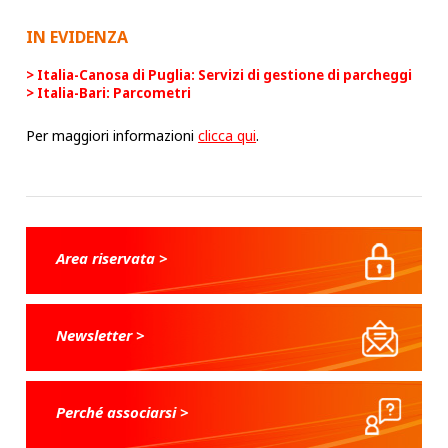
IN EVIDENZA
Italia-Canosa di Puglia: Servizi di gestione di parcheggi
Italia-Bari: Parcometri
Per maggiori informazioni
clicca qui
.
Area riservata >
Newsletter >
Perché associarsi >