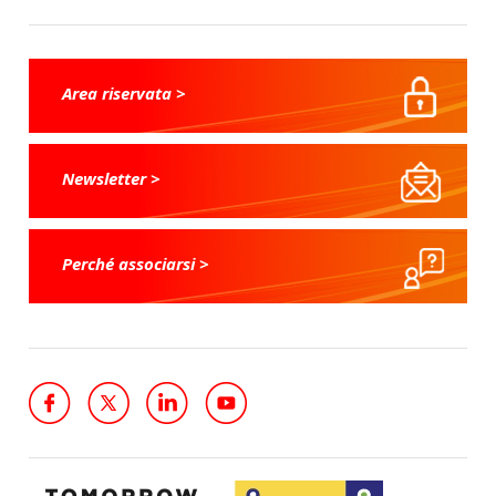
Area riservata >
Newsletter >
Perché associarsi >