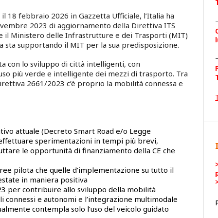
 18 febbraio 2026 in Gazzetta Ufficiale, l’Italia ha
ovembre 2023 di aggiornamento della Direttiva ITS
 il Ministero delle Infrastrutture e dei Trasporti (MIT)
lia sta supportando il MIT per la sua predisposizione.
 con lo sviluppo di città intelligenti, con
o più verde e intelligente dei mezzi di trasporto. Tra
 Direttiva 2661/2023 c’è proprio la mobilità connessa e
ativo attuale (Decreto Smart Road e/o Legge
effettuare sperimentazioni in tempi più brevi,
uttare le opportunità di finanziamento della CE che
aree pilota che quelle d’implementazione su tutto il
estate in maniera positiva
3 per contribuire allo sviluppo della mobilità
i connessi e autonomi e l’integrazione multimodale
tualmente contempla solo l’uso del veicolo guidato