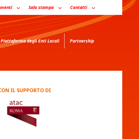
menti
Sala stampa
Contatti
Piattaforma degli Enti Locali
Partnership
CON IL SUPPORTO DI