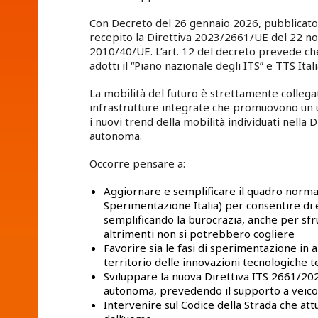
Con Decreto del 26 gennaio 2026, pubblicato il
recepito la Direttiva 2023/2661/UE del 22 n
2010/40/UE. L’art. 12 del decreto prevede che
adotti il “Piano nazionale degli ITS” e TTS Ita
La mobilità del futuro è strettamente collegata
infrastrutture integrate che promuovono un us
i nuovi trend della mobilità individuati nella
autonoma.
Occorre pensare a:
Aggiornare e semplificare il quadro norm
Sperimentazione Italia) per consentire di 
semplificando la burocrazia, anche per sfr
altrimenti non si potrebbero cogliere
Favorire sia le fasi di sperimentazione in 
territorio delle innovazioni tecnologiche t
Sviluppare la nuova Direttiva ITS 2661/202
autonoma, prevedendo il supporto a veicol
Intervenire sul Codice della Strada che at