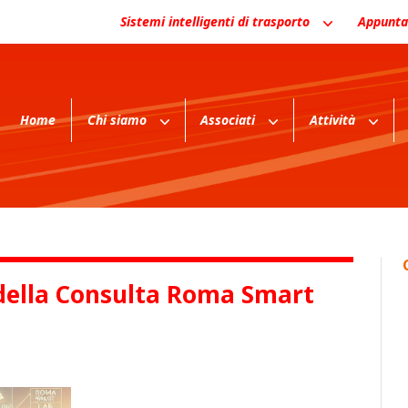
Sistemi intelligenti di trasporto
Appunta
Home
Chi siamo
Associati
Attività
 della Consulta Roma Smart