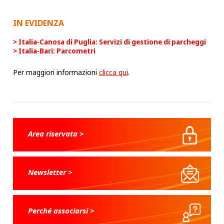
IN EVIDENZA
Italia-Canosa di Puglia: Servizi di gestione di parcheggi
Italia-Bari: Parcometri
Per maggiori informazioni
clicca qui
.
Area riservata >
Newsletter >
Perché associarsi >