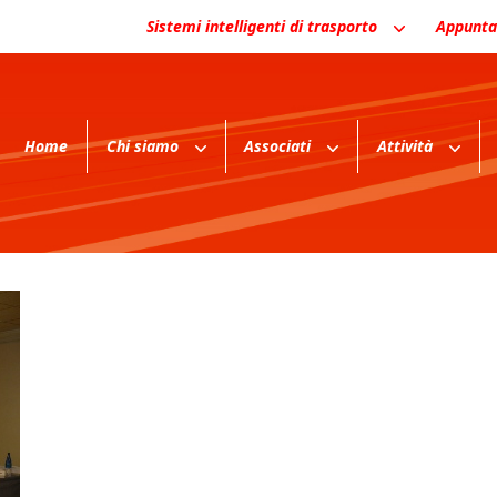
Sistemi intelligenti di trasporto
Appunta
Home
Chi siamo
Associati
Attività