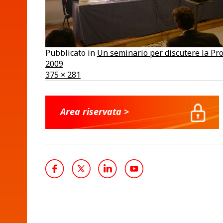
Pubblicato in
Un seminario per discutere la Pro
2009
A
375 × 281
dimensione
piena
Area riservata >