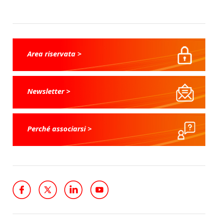
Area riservata >
Newsletter >
Perché associarsi >