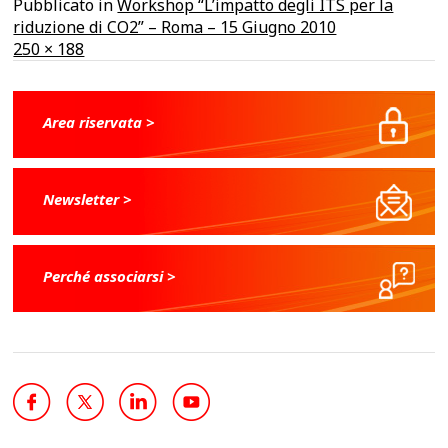
Pubblicato in
Workshop “L’impatto degli ITS per la
riduzione di CO2” – Roma – 15 Giugno 2010
A
250 × 188
dimensione
piena
Area riservata >
Newsletter >
Perché associarsi >