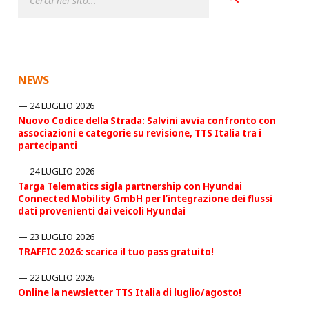
E
F
L
U
S
S
I
NEWS
D
I
24 LUGLIO 2026
M
Nuovo Codice della Strada: Salvini avvia confronto con
E
associazioni e categorie su revisione, TTS Italia tra i
R
partecipanti
C
I
24 LUGLIO 2026
Targa Telematics sigla partnership con Hyundai
Connected Mobility GmbH per l’integrazione dei flussi
dati provenienti dai veicoli Hyundai
23 LUGLIO 2026
TRAFFIC 2026: scarica il tuo pass gratuito!
22 LUGLIO 2026
Online la newsletter TTS Italia di luglio/agosto!