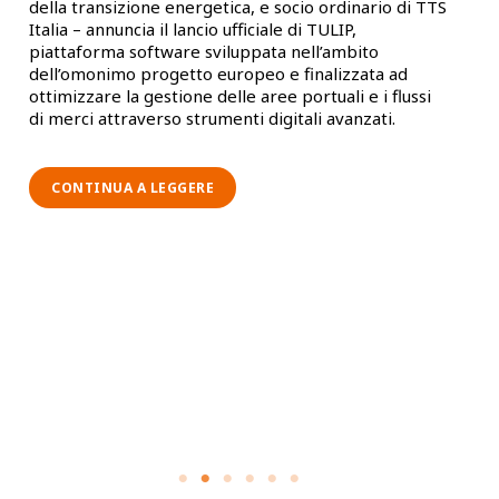
della transizione energetica, e socio ordinario di TTS
cor
Italia – annuncia il lancio ufficiale di TULIP,
mod
piattaforma software sviluppata nell’ambito
pos
dell’omonimo progetto europeo e finalizzata ad
ottimizzare la gestione delle aree portuali e i flussi
di merci attraverso strumenti digitali avanzati.
C
CONTINUA A LEGGERE
I
R
C
L
E
G
R
O
U
P
L
A
N
C
I
A