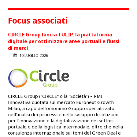
AUTONOMA:
DALLA
SPERIMENTAZIONE
Focus associati
A
UNA
MOBILITÀ
CIRCLE Group lancia TULIP, la piattaforma
Tar
NUOVA”
digitale per ottimizzare aree portuali e flussi
ma
–
14
di merci
OTTOBRE
10 LUGLIO 2026
2026
–
ROMA
Ogg
CIRCLE Group (“CIRCLE” o la “Società”) – PMI
rete
Innovativa quotata sul mercato Euronext Growth
ric
Milan, a capo dell’omonimo Gruppo specializzato
pia
nell’analisi dei processi e nello sviluppo di soluzioni
qua
o
per l’innovazione e la digitalizzazione dei settori
coo
n
portuale e della logistica intermodale, oltre che nella
sfi
a
consulenza internazionale sui temi del Green Deal e
pro