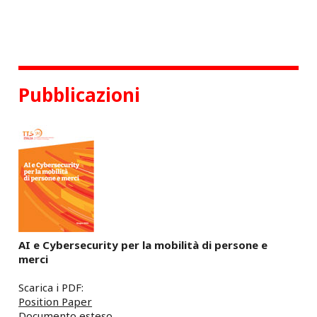
T
U
L
I
P
,
L
A
Pubblicazioni
P
I
A
T
T
A
F
O
R
M
A
D
AI e Cybersecurity per la mobilità di persone e
I
G
merci
I
T
Scarica i PDF:
A
Position Paper
L
Documento esteso
E