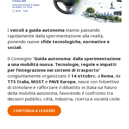
I
veicoli a guida autonoma
stanno passando
rapidamente dalla sperimentazione alla realtà,
ponendo nuove
sfide tecnologiche, normative e
sociali
.
Il Convegno “
Guida autonoma: dalla sperimentazione
a una mobilità nuova. Tecnologie, regole e impatti
per l’integrazione nei sistemi di trasporto
”
congiuntamente organizzato il
14 ottobr
e, a
Roma
, da
TTS Italia,
MOST
e
PAVE Europe
, nasce con l’obiettivo
di stimolare e rafforzare il dibattito in Italia sul futuro
della mobilità autonoma, favorendo il confronto tra
decisori pubblici, città, industria, ricerca e società civile.
SAVE
CONTINUA A LEGGERE
THE
DATE!
CONVEGNO
“GUIDA