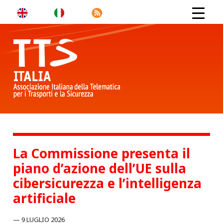
La Commissione presenta il
piano d’azione dell’UE sulla
cibersicurezza e l’intelligenza
artificiale
9 LUGLIO 2026