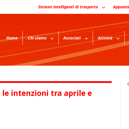
Sistemi intelligenti di trasporto
Appunta
Home
Chi siamo
Associati
Attività
 le intenzioni tra aprile e