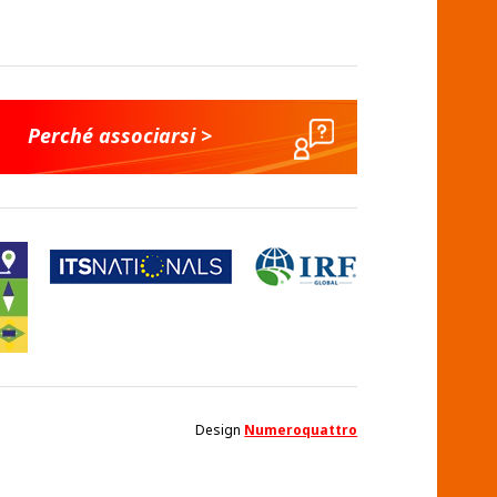
Perché associarsi >
Design
Numeroquattro