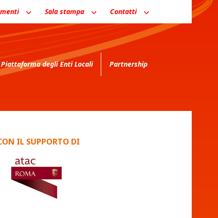
menti
Sala stampa
Contatti
Piattaforma degli Enti Locali
Partnership
CON IL SUPPORTO DI