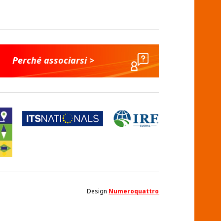
Perché associarsi >
Design
Numeroquattro