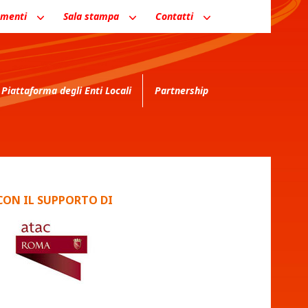
menti
Sala stampa
Contatti
Piattaforma degli Enti Locali
Partnership
CON IL SUPPORTO DI