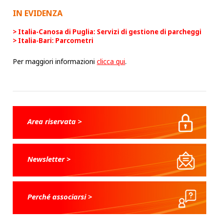
IN EVIDENZA
Italia-Canosa di Puglia: Servizi di gestione di parcheggi
Italia-Bari: Parcometri
Per maggiori informazioni
clicca qui
.
Area riservata >
Newsletter >
Perché associarsi >