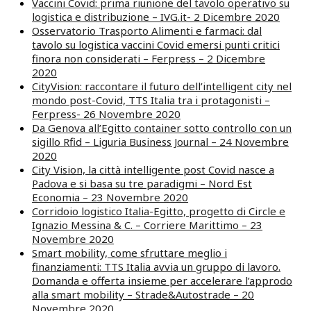
Vaccini Covid: prima riunione del tavolo operativo su
logistica e distribuzione – IVG.it- 2 Dicembre 2020
Osservatorio Trasporto Alimenti e farmaci: dal
tavolo su logistica vaccini Covid emersi punti critici
finora non considerati – Ferpress – 2 Dicembre
2020
CityVision: raccontare il futuro dell’intelligent city nel
mondo post-Covid, TTS Italia tra i protagonisti –
Ferpress- 26 Novembre 2020
Da Genova all’Egitto container sotto controllo con un
sigillo Rfid – Liguria Business Journal – 24 Novembre
2020
City Vision, la città intelligente post Covid nasce a
Padova e si basa su tre paradigmi – Nord Est
Economia – 23 Novembre 2020
Corridoio logistico Italia-Egitto, progetto di Circle e
Ignazio Messina & C. – Corriere Marittimo – 23
Novembre 2020
Smart mobility, come sfruttare meglio i
finanziamenti: TTS Italia avvia un gruppo di lavoro.
Domanda e offerta insieme per accelerare l’approdo
alla smart mobility – Strade&Autostrade – 20
Novembre 2020