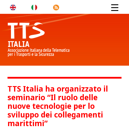
TTS Italia ha organizzato il
seminario “Il ruolo delle
nuove tecnologie per lo
sviluppo dei collegamenti
marittimi”