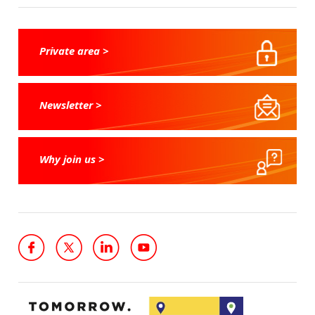
Private area >
Newsletter >
Why join us >