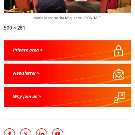
Maria Margherita Migliaccio, PON-MIT
Full
500 × 281
size
Private area >
Newsletter >
Why join us >