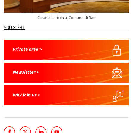
Claudio Laricchia, Comune di Bari
Full
500 × 281
size
Private area >
Newsletter >
Why join us >