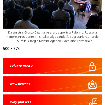
Da sinistra: Giusto Catania, Ass. ai trasporti di Palermo; Rossella
Panero, Presidente TTS Italia; Olga Landolfi, Segretario Generale
TTS Italia; Giorgio Martini, Agenzia Coesione Territoriale
Full
500 × 375
size
Private area >
Newsletter >
Why join us >