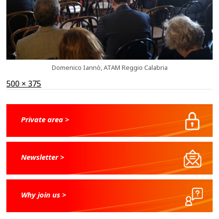
Domenico Iannò, ATAM Reggio Calabria
Full
500 × 375
size
Private area >
Newsletter >
Why join us >