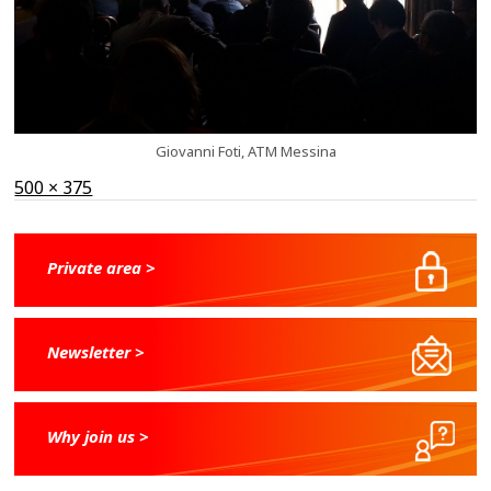
Giovanni Foti, ATM Messina
Full
500 × 375
size
Private area >
Newsletter >
Why join us >