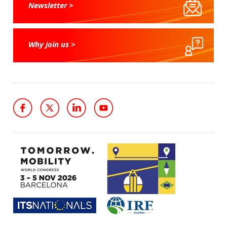
Newsletter >
Why join us >