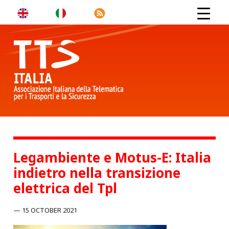
Legambiente e Motus-E: Italia
indietro nella transizione
elettrica del Tpl
15 OCTOBER 2021