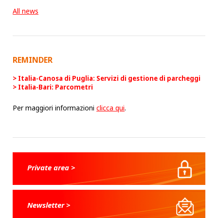
All news
REMINDER
Italia-Canosa di Puglia: Servizi di gestione di parcheggi
Italia-Bari: Parcometri
Per maggiori informazioni
clicca qui
.
Private area >
Newsletter >