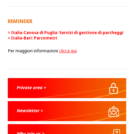
REMINDER
Italia-Canosa di Puglia: Servizi di gestione di parcheggi
Italia-Bari: Parcometri
Per maggiori informazioni
clicca qui
.
Private area >
Newsletter >
Why join us >