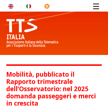
Mobilità, pubblicato il
Rapporto trimestrale
dell’Osservatorio: nel 2025
domanda passeggeri e merci
in crescita