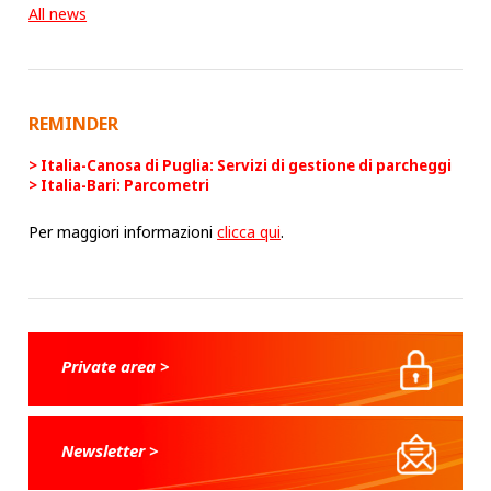
All news
REMINDER
Italia-Canosa di Puglia: Servizi di gestione di parcheggi
Italia-Bari: Parcometri
Per maggiori informazioni
clicca qui
.
Private area >
Newsletter >