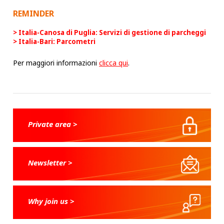
REMINDER
Italia-Canosa di Puglia: Servizi di gestione di parcheggi
Italia-Bari: Parcometri
Per maggiori informazioni
clicca qui
.
Private area >
Newsletter >
Why join us >