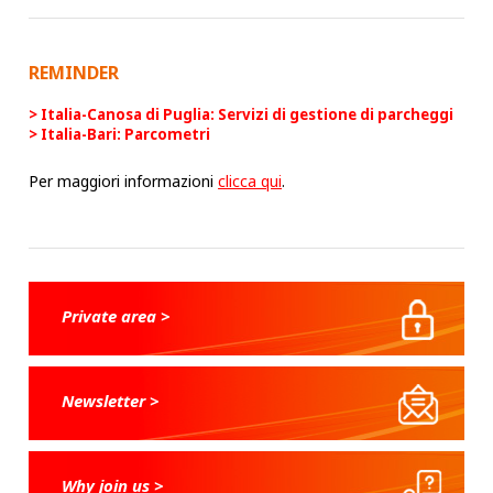
REMINDER
Italia-Canosa di Puglia: Servizi di gestione di parcheggi
Italia-Bari: Parcometri
Per maggiori informazioni
clicca qui
.
Private area >
Newsletter >
Why join us >