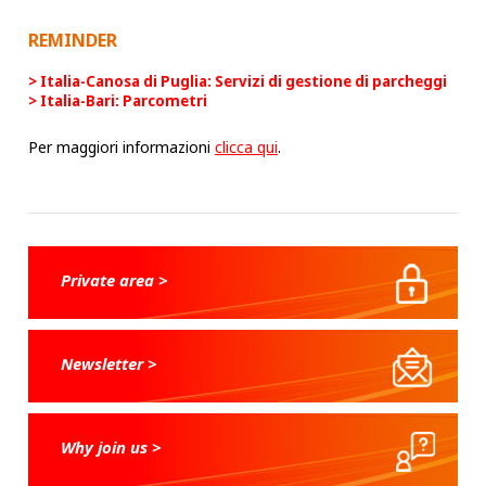
REMINDER
Italia-Canosa di Puglia: Servizi di gestione di parcheggi
Italia-Bari: Parcometri
Per maggiori informazioni
clicca qui
.
Private area >
Newsletter >
Why join us >