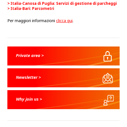
Italia-Canosa di Puglia: Servizi di gestione di parcheggi
Italia-Bari: Parcometri
Per maggiori informazioni
clicca qui
.
Private area >
Newsletter >
Why join us >