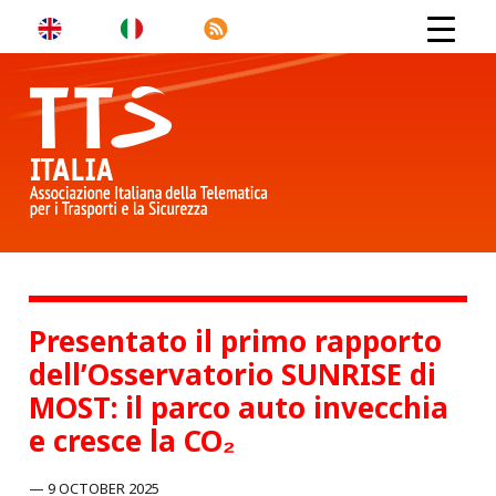
Presentato il primo rapporto
dell’Osservatorio SUNRISE di
MOST: il parco auto invecchia
e cresce la CO₂
9 OCTOBER 2025