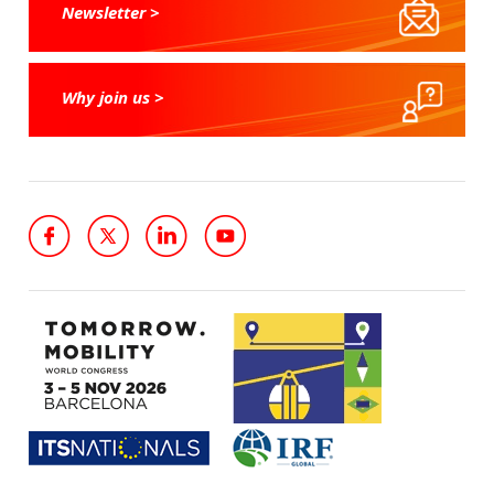
Newsletter >
Why join us >