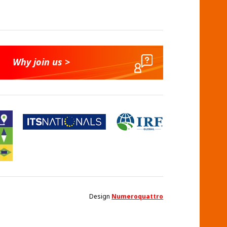
Why join us >
Design
Numeroquattro