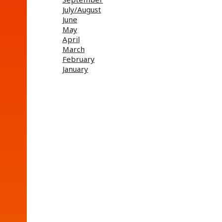
July/August
June
May
April
March
February
January