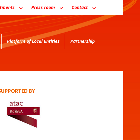
ntments
Press room
Contact
Platform of Local Entities
Partnership
SUPPORTED BY